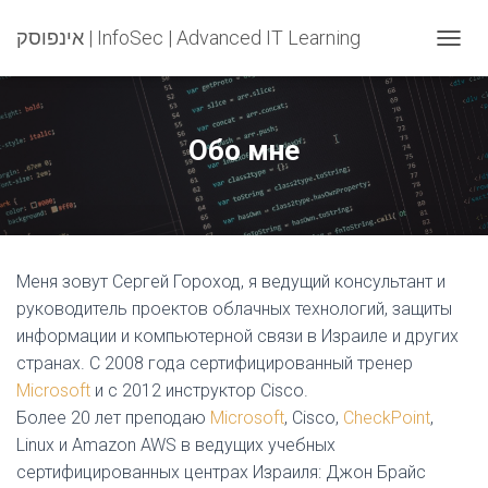
אינפוסק | InfoSec | Advanced IT Learning
T
O
G
G
L
Обо мне
E
N
A
V
I
G
Меня зовут Сергей Гороход, я ведущий консультант и
A
T
руководитель проектов облачных технологий, защиты
I
информации и компьютерной связи в Израиле и других
O
странах. С 2008 года сертифицированный тренер
N
Microsoft
и с 2012 инструктор Cisco.
Более 20 лет преподаю
Microsoft
, Cisco,
CheckPoint
,
Linux и Amazon AWS в ведущих учебных
сертифицированных центрах Израиля: Джон Брайс