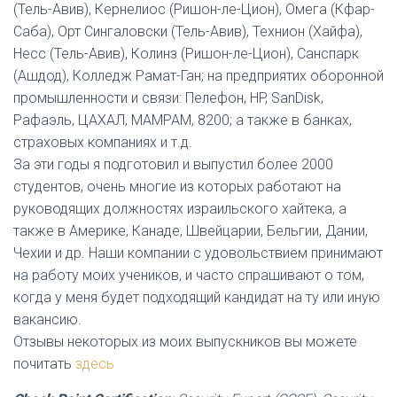
(Тель-Авив), Кернелиос (Ришон-ле-Цион), Омега (Кфар-
Саба), Орт Сингаловски (Тель-Авив), Технион (Хайфа),
Несс (Тель-Авив), Колинз (Ришон-ле-Цион), Санспарк
(Ашдод), Колледж Рамат-Ган; на предприятих оборонной
промышленности и связи: Пелефон, HP, SanDisk,
Рафаэль, ЦАХАЛ, МАМРАМ, 8200; а также в банках,
страховых компаниях и т.д.
За эти годы я подготовил и выпустил более 2000
студентов, очень многие из которых работают на
руководящих должностях израильского хайтека, а
также в Америке, Канаде, Швейцарии, Бельгии, Дании,
Чехии и др. Наши компании с удовольствием принимают
на работу моих учеников, и часто спрашивают о том,
когда у меня будет подходящий кандидат на ту или иную
вакансию.
Отзывы некоторых из моих выпускников вы можете
почитать
здесь