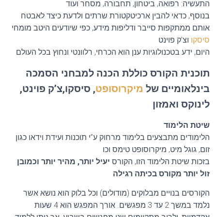
התעשיה: רפואה, ביטחון, תחבורה, מסחר ועוד
בנוסף, כדאי להבין ארכיטקטורת שרתים ולדעת כיצד לאבטח
אותם ממתקפות סייבר ודליפות מידע, כפי שיודעים היטב מומחי
סיסקו
וצ’ק פוינט
היום, ידע בטכנולוגיות ענן הוא הכרחי, רלוונטי ונחוץ בכל העולם
תוכנית הקורס כוללת הכנה למבחני הסמכה
בינלאומיים של
מיקרוסופט
, סיסקו,צ’ק פוינט,
לינוקס ואמזון
שיטת הלימוד
הלימודים מתבצעים בלימוד מרחוק ע”י תוכנות ועידת וידאו כגון
זום, גוגל מיט, מיקרוסופט טימס וכו
בזכות שיטת הלימוד הזו, הקורס
יעיל יותר, מהיר יותר וכמובן
זול יותר מקורס בכיתה רגילה
הקורסים בנויים מבלוקים (מודולים) וכל בלוק הוא נושא אשר
נלמד במשך 2 עד 3 מפגשים. אורך המפגש הוא 4 שעות