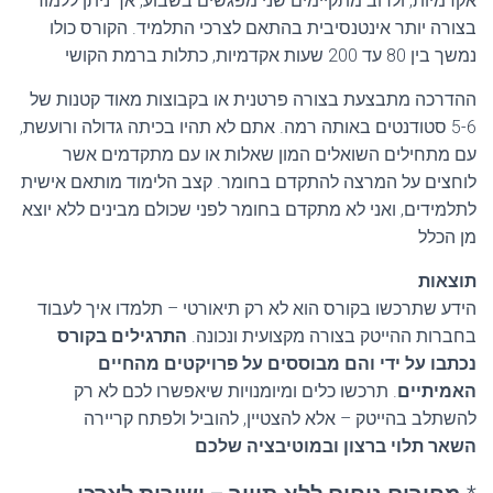
אקדמיות, ולרוב מתקיימים שני מפגשים בשבוע, אך ניתן ללמוד
בצורה יותר אינטנסיבית בהתאם לצרכי התלמיד. הקורס כולו
נמשך בין 80 עד 200 שעות אקדמיות, כתלות ברמת הקושי
ההדרכה מתבצעת בצורה פרטנית או בקבוצות מאוד קטנות של
5-6 סטודנטים באותה רמה. אתם לא תהיו בכיתה גדולה ורועשת,
עם מתחילים השואלים המון שאלות או עם מתקדמים אשר
לוחצים על המרצה להתקדם בחומר. קצב הלימוד מותאם אישית
לתלמידים, ואני לא מתקדם בחומר לפני שכולם מבינים ללא יוצא
מן הכלל
תוצאות
הידע שתרכשו בקורס הוא לא רק תיאורטי – תלמדו איך לעבוד
בחברות ההייטק בצורה מקצועית ונכונה.
התרגילים בקורס
נכתבו על ידי והם מבוססים על פרויקטים מהחיים
האמיתיים
. תרכשו כלים ומיומנויות שיאפשרו לכם לא רק
להשתלב בהייטק – אלא להצטיין, להוביל ולפתח קריירה
השאר תלוי ברצון ובמוטיבציה שלכם