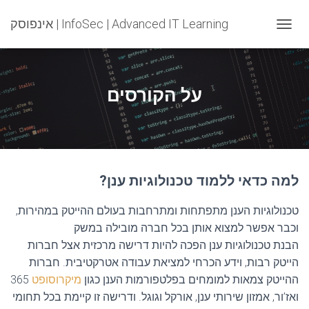
אינפוסק | InfoSec | Advanced IT Learning
T
O
G
G
L
על הקורסים
E
N
A
V
I
G
?למה כדאי ללמוד טכנולוגיות ענן
A
T
I
טכנולוגיות הענן מתפתחות ומתרחבות בעולם ההייטק במהירות,
O
וכבר אפשר למצוא אותן בכל חברה מובילה במשק
N
הבנת טכנולוגיות ענן הפכה להיות דרישה מרכזית אצל חברות
הייטק רבות, וידע הכרחי למציאת עבודה אטרקטיבית. חברות
ההייטק צמאות למומחים בפלטפורמות הענן כגון
מיקרוסופט
365
ואז’ור, אמזון שירותי ענן, אורקל וגוגל. ודרישה זו קיימת בכל תחומי